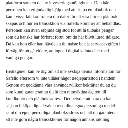
plattform som en del av investeringsmöjligheten. Den här 
personen kan erbjuda dig hjälp med att skapa en plånbok och 
kan i vissa fall kontrollera din dator för att visa hur en plånbok 
skapas och hur en transaktion via Safello kommer att behandlas. 
Personen kan även erbjuda dig stöd för att få tillbaka pengar 
som du kanske har förlorat förut, om du har blivit lurad tidigare. 
Då kan hon eller han hävda att du måste betala serviceavgiften i 
förväg för att gå vidare, antingen i digital valuta eller med 
vanliga pengar.
Bedragaren kan be dig om att inte avslöja denna information för 
Safello eftersom vi inte tillåter något tredjepartsstöd i handeln. 
Genom att godkänna våra användarvillkor bekräftar du att du 
som kund garanterar att du är den rättmäktiga ägaren till 
kundkonto och plånboksadress. Det betyder att bara du kan 
sälja och köpa digital valuta med dina egna personliga medel 
samt din egen personliga plånboksadress och att du garanterar 
att inte göra några transaktioner för någon annans räkning.