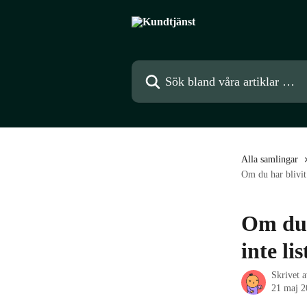
Hoppa till huvudinnehåll
Sök bland våra artiklar …
Alla samlingar
Om du har blivit 
Om du h
inte li
Skrivet 
21 maj 2