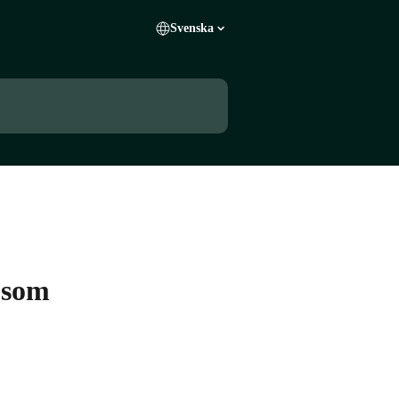
Svenska
i som