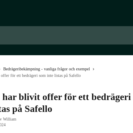
Bedrägeribekämpning - vanliga frågor och exempel
offer för ett bedrägeri som inte listas på Safello
ar blivit offer för ett bedräger
stas på Safello
av
William
024