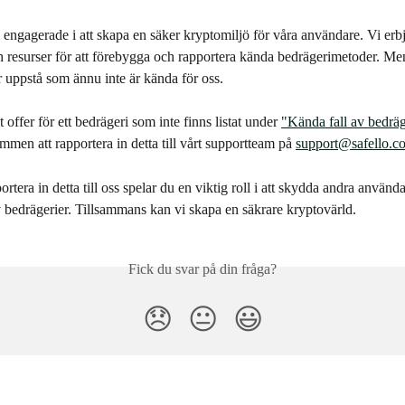
i engagerade i att skapa en säker kryptomiljö för våra användare. Vi erb
h resurser för att förebygga och rapportera kända bedrägerimetoder. Me
 uppstå som ännu inte är kända för oss.
 offer för ett bedrägeri som inte finns listat under 
"Kända fall av bedräg
men att rapportera in detta till vårt supportteam på 
support@safello.c
rtera in detta till oss spelar du en viktig roll i att skydda andra använda
v bedrägerier. Tillsammans kan vi skapa en säkrare kryptovärld.
Fick du svar på din fråga?
😞
😐
😃