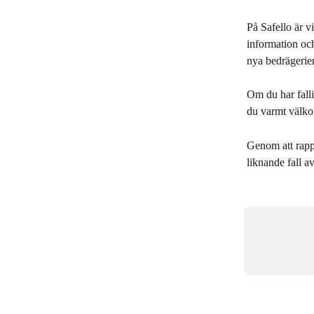
På Safello är v
information oc
nya bedrägerier
Om du har fallit
du varmt välkom
Genom att rappo
liknande fall a