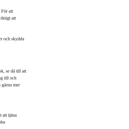
För att 
ktigt att 
ier och skydda 
 se då till att 
 till och 
s gärna mer 
 att tjäna 
bba 