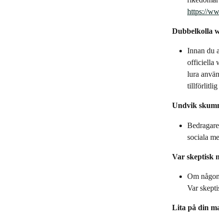
https://ww
Dubbelkolla w
Innan du a
officiella
lura använ
tillförlit
Undvik skumm
Bedragare
sociala me
Var skeptisk
Om någon b
Var skept
Lita på din m