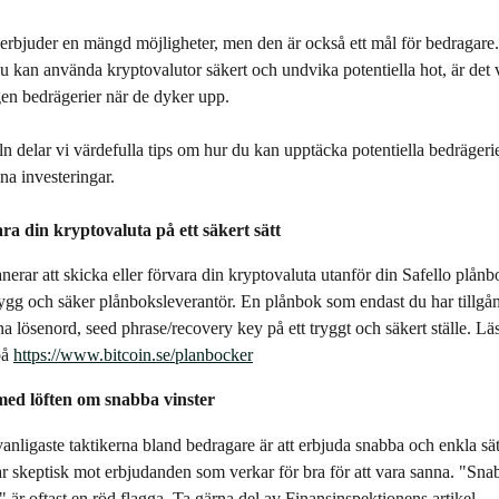
rbjuder en mängd möjligheter, men den är också ett mål för bedragare. 
 du kan använda kryptovalutor säkert och undvika potentiella hot, är det vi
en bedrägerier när de dyker upp.
eln delar vi värdefulla tips om hur du kan upptäcka potentiella bedräger
na investeringar. 
vara din kryptovaluta på ett säkert sätt
erar att skicka eller förvara din kryptovaluta utanför din Safello plånbok,
rygg och säker plånboksleverantör. En plånbok som endast du har tillgång
na lösenord, seed phrase/recovery key på ett tryggt och säkert ställe. Lä
å 
https://www.bitcoin.se/planbocker
 med löften om snabba vinster
anligaste taktikerna bland bedragare är att erbjuda snabba och enkla sätt
r skeptisk mot erbjudanden som verkar för bra för att vara sanna. "Sna
 är oftast en röd flagga. Ta gärna del av Finansinspektionens artikel 