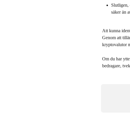
Slutligen,
säker än at
Att kunna ident
Genom att tillä
kryptovalutor 
Om du har ytter
bedragare, tvek