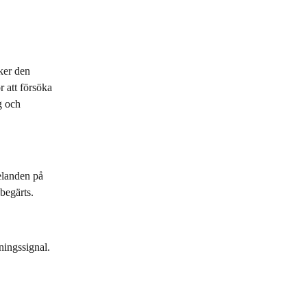
ker den 
 att försöka 
g och 
elanden på 
begärts.
ningssignal. 