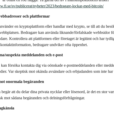
w.fi.se/sv/publicerat/nyheter/2023/bedragare-lockar-med-bitcoin/
ebbadresser och plattformar
nvänder en kryptoplattform eller handlar med krypto, se till att du besö
 webbplatsen. Bedragare kan använda liknande/förfalskade webbsidor för
dare. Kontrollera att plattformen eller företaget är legitimt och har tydli
lig kontaktinformation, bedragare undviker ofta öppenhet.
a/suspekta meddelanden och e-post
 kan försöka kontakta dig via oönskade e-postmeddelanden eller medd
dier. Var skeptisk mot okända avsändare och erbjudanden som inte har 
 mot onormala begäranden
egär att du delar dina privata nycklar eller lösenord, är det en stor var
isk mot sådana begäranden och delningsförfrågningar.
agkänsla