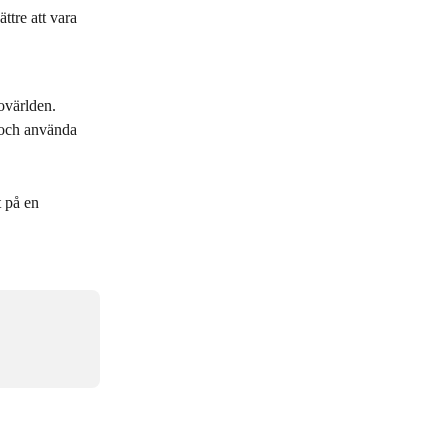
ttre att vara 
ovärlden. 
r och använda 
t på en 