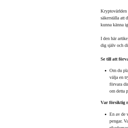
Kryptovärlden e
säkerställa att
kunna känna ig
I den här artik
dig själv och di
Se till att för
Om du plan
välja en t
förvara di
om detta p
Var försiktig
En av de v
pengar. Va
rikedomar"