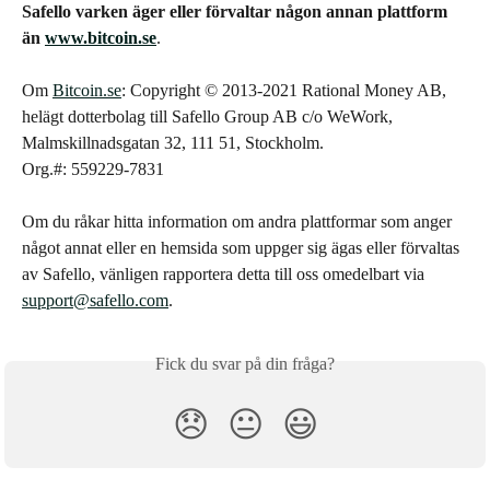
Safello varken äger eller förvaltar någon annan plattform 
än 
www.bitcoin.se
.
Om 
Bitcoin.se
: Copyright © 2013-2021 Rational Money AB, 
helägt dotterbolag till Safello Group AB c/o WeWork, 
Malmskillnadsgatan 32, 111 51, Stockholm.
Org.#: 559229-7831
Om du råkar hitta information om andra plattformar som anger 
något annat eller en hemsida som uppger sig ägas eller förvaltas 
av Safello, vänligen rapportera detta till oss omedelbart via 
support@safello.com
.
Fick du svar på din fråga?
😞
😐
😃