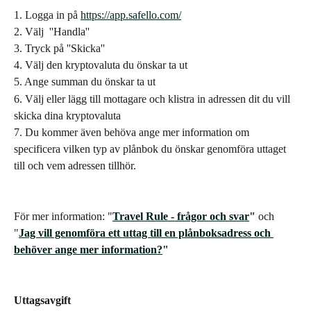
1. Logga in på 
https://app.safello.com/
2. Välj  ''Handla''
3. Tryck på ''Skicka''
4. Välj den kryptovaluta du önskar ta ut
5. Ange summan du önskar ta ut
6. Välj eller lägg till mottagare och klistra in adressen dit du vill 
skicka dina kryptovaluta
7. Du kommer även behöva ange mer information om 
specificera vilken typ av plånbok du önskar genomföra uttaget 
till och vem adressen tillhör. 
För mer information: "
Travel Rule - frågor och svar
" 
och 
"
Jag vill genomföra ett uttag till en plånboksadress och 
behöver ange mer information?
"
Uttagsavgift