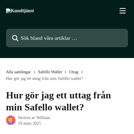
Hoppa till huvudinnehåll
Sök bland våra artiklar …
Alla samlingar
Safello Wallet
Uttag
Hur gör jag ett uttag från min Safello wallet?
Hur gör jag ett uttag från
min Safello wallet?
Skrivet av
William
19 mars 2025