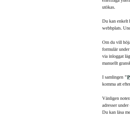
efterfråga ytte
utökas.
Du kan enkelt h
webbplats. Und
Om du vill höja
formulär under 
via inloggat lä
manuellt gransk
I samlingen 
"
P
komma att efter
Vänligen noter
adresser under 
Du kan läsa me