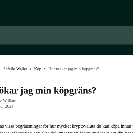
Safello Wallet
Köp
Hur utökar jag min köpgräns?
ökar jag min köpgräns?
av
William
er 2024
nns vissa begränsningar för hur mycket kryptovaluta du kan köpa innan 