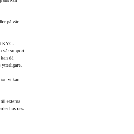
gräns kan 
ler på vår 
itt KYC-
a vår support 
i kan då 
ytterligare.
ion vi kan 
till externa 
rder hos oss. 