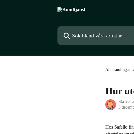
Hoppa till huvudinnehåll
Sök bland våra artiklar …
Alla samlingar
Hur ut
Skrivet 
3 decemb
Hos Safello fi