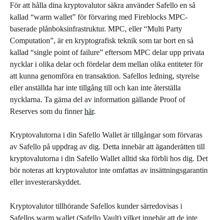
För att hålla dina kryptovalutor säkra använder Safello en så 
kallad “warm wallet” för förvaring med Fireblocks MPC-
baserade plånboksinfrastruktur. MPC, eller “Multi Party 
Computation”, är en kryptografisk teknik som tar bort en så 
kallad “single point of failure” eftersom MPC delar upp privata 
nycklar i olika delar och fördelar dem mellan olika entiteter för 
att kunna genomföra en transaktion. Safellos ledning, styrelse 
eller anställda har inte tillgång till och kan inte återställa 
nycklarna. Ta gärna del av information gällande Proof of 
Reserves som du finner 
här
.
Kryptovalutorna i din Safello Wallet är tillgångar som förvaras 
av Safello på uppdrag av dig. Detta innebär att äganderätten till 
kryptovalutorna i din Safello Wallet alltid ska förbli hos dig. Det 
bör noteras att kryptovalutor inte omfattas av insättningsgarantin 
eller investerarskyddet.
Kryptovalutor tillhörande Safellos kunder särredovisas i 
Safellos warm wallet (Safello Vault) vilket innebär att de inte 