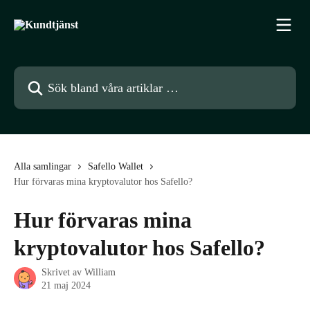
Hoppa till huvudinnehåll
Sök bland våra artiklar …
Alla samlingar
Safello Wallet
Hur förvaras mina kryptovalutor hos Safello?
Hur förvaras mina
kryptovalutor hos Safello?
Skrivet av
William
21 maj 2024